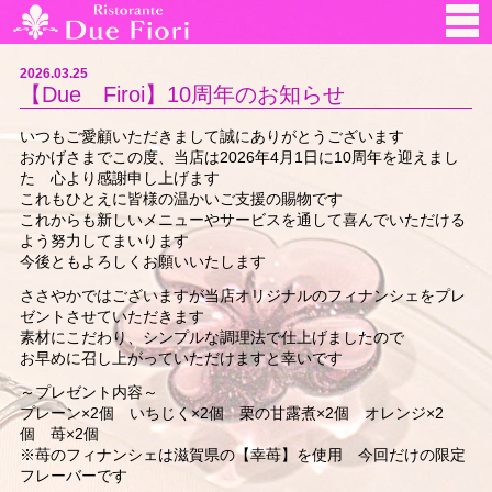
2026.03.25
【Due Firoi】10周年のお知らせ
いつもご愛顧いただきまして誠にありがとうございます
おかげさまでこの度、当店は2026年4月1日に10周年を迎えまし
た 心より感謝申し上げます
これもひとえに皆様の温かいご支援の賜物です
これからも新しいメニューやサービスを通して喜んでいただける
よう努力してまいります
今後ともよろしくお願いいたします
ささやかではございますが当店オリジナルのフィナンシェをプレ
ゼントさせていただきます
素材にこだわり、シンプルな調理法で仕上げましたので
お早めに召し上がっていただけますと幸いです
～プレゼント内容～
プレーン×2個 いちじく×2個 栗の甘露煮×2個 オレンジ×2
個 苺×2個
※苺のフィナンシェは滋賀県の【幸苺】を使用 今回だけの限定
フレーバーです