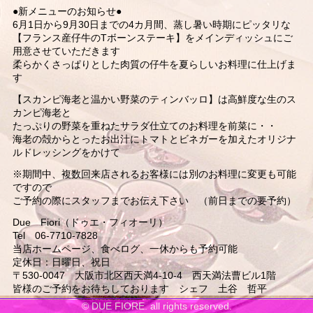
●新メニューのお知らせ●
6月1日から9月30日までの4カ月間、蒸し暑い時期にピッタリな
【フランス産仔牛のTボーンステーキ】をメインディッシュにご
用意させていただきます
柔らかくさっぱりとした肉質の仔牛を夏らしいお料理に仕上げま
す
【スカンピ海老と温かい野菜のティンバッロ】は高鮮度な生のス
カンピ海老と
たっぷりの野菜を重ねたサラダ仕立てのお料理を前菜に・・
海老の殻からとったお出汁にトマトとビネガーを加えたオリジナ
ルドレッシングをかけて
※期間中、複数回来店されるお客様には別のお料理に変更も可能
ですので
ご予約の際にスタッフまでお伝え下さい （前日までの要予約）
Due Fiori（ドゥエ・フィオーリ）
Tel 06-7710-7828
当店ホームページ、食べログ、一休からも予約可能
定休日：日曜日、祝日
〒530-0047 大阪市北区西天満4-10-4 西天満法曹ビル1階
皆様のご予約をお待ちしております シェフ 土谷 哲平
© DUE FIORE. all rights reserved.