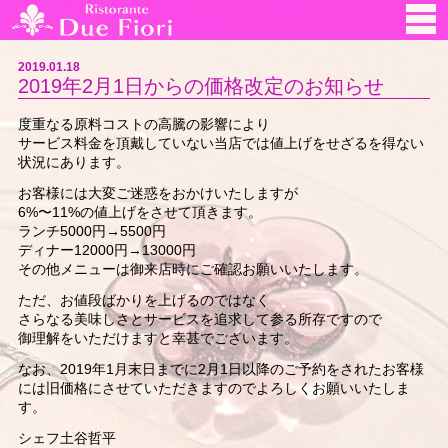
2019.01.18
2019年2月1日からの価格改定のお知らせ
度重なる原料コストの高騰の影響により
サービス料金を頂戴していない当店では値上げをせざるを得ない
状況にあります。
お客様には大変ご迷惑をおかけいたしますが
6%〜11%の値上げをさせて頂きます。
ランチ5000円→5500円
ディナー12000円→13000円
その他メニューは御来店時にご確認お願いいたします。
ただ、お値段ばかりを上げるのではなく
さらなる美味しさとサービスを追求して参る所存ですので
御理解をいただけますと幸甚でございます。
なお、2019年1月末日までに2月1日以降のご予約をされたお客様
には旧価格にさせていただきますのでよろしくお願いいたしま
す。
シェフ土谷哲平